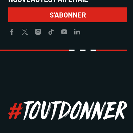
S'ABONNER
Facebook
X
Instagram
TikTok
Youtube
LinkedIn